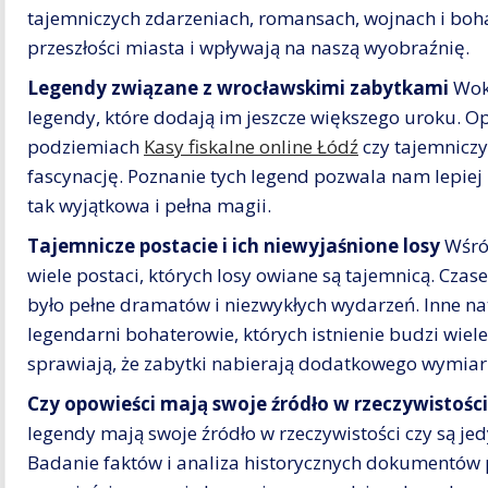
tajemniczych zdarzeniach, romansach, wojnach i boh
przeszłości miasta i wpływają na naszą wyobraźnię.
Legendy związane z wrocławskimi zabytkami
Wokó
legendy, które dodają im jeszcze większego uroku. O
podziemiach
Kasy fiskalne online Łódź
czy tajemniczy
fascynację. Poznanie tych legend pozwala nam lepiej
tak wyjątkowa i pełna magii.
Tajemnicze postacie i ich niewyjaśnione losy
Wśró
wiele postaci, których losy owiane są tajemnicą. Czase
było pełne dramatów i niezwykłych wydarzeń. Inne na
legendarni bohaterowie, których istnienie budzi wiele
sprawiają, że zabytki nabierają dodatkowego wymiar
Czy opowieści mają swoje źródło w rzeczywistości
legendy mają swoje źródło w rzeczywistości czy są j
Badanie faktów i analiza historycznych dokumentów p