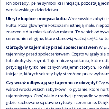
Ich obrzędy, pełne symboliki i inicjacji, pozostają 
wrocławskiego dziedzictwa.
Ukryte kaplice i miejsca kultu
Wrocławskie zabytki s
kultu. Poza głównymi kościołami istnieją małe, niepozo
znaczenie dla mieszkańców miasta. To w nich odbywaj
ceremonie religijne, które stanowią ważną część kultur
Obrzędy w tajemnicy przed społeczeństwem
W prz
tajemnicy przed społeczeństwem. Często wiązały się 
lub okultystycznymi. Tajemnicze spotkania, które od
przyciągały tylko nielicznych wtajemniczonych. To wła
inicjacje, których sekrety były strzeżone przez wybra
Czy wciąż odbywają się tajemnicze obrzędy?
Czy w
wśród wrocławskich zabytków? To pytanie, które nurt
tajemniczego. Choć wiele z tradycji przepadło w przek
gdzie zachowane są dawne rytuały i ceremonie. Dzię
tajemniczą historią i daje możliwość odkrywania fas