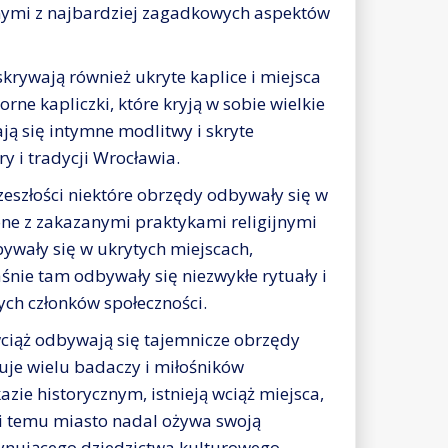
jednymi z najbardziej zagadkowych aspektów
krywają również ukryte kaplice i miejsca
rne kapliczki, które kryją w sobie wielkie
ą się intymne modlitwy i skryte
y i tradycji Wrocławia.
eszłości niektóre obrzędy odbywały się w
one z zakazanymi praktykami religijnymi
bywały się w ukrytych miejscach,
śnie tam odbywały się niezwykłe rytuały i
nych członków społeczności.
ciąż odbywają się tajemnicze obrzędy
uje wielu badaczy i miłośników
azie historycznym, istnieją wciąż miejsca,
ki temu miasto nadal ożywa swoją
cynującego dziedzictwa kulturowego.