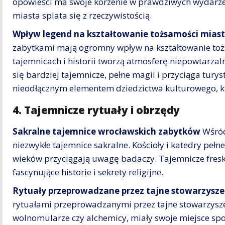
opowieści ma swoje korzenie w prawdziwych wydarzen
miasta splata się z rzeczywistością.
Wpływ legend na kształtowanie tożsamości mias
zabytkami mają ogromny wpływ na kształtowanie toż
tajemnicach i historii tworzą atmosferę niepowtarzal
się bardziej tajemnicze, pełne magii i przyciąga tury
nieodłącznym elementem dziedzictwa kulturowego, kt
4. Tajemnicze rytuały i obrzędy
Sakralne tajemnice wrocławskich zabytków
Wśród
niezwykłe tajemnice sakralne. Kościoły i katedry pełne
wieków przyciągają uwagę badaczy. Tajemnicze freski
fascynujące historie i sekrety religijne.
Rytuały przeprowadzane przez tajne stowarzysze
rytuałami przeprowadzanymi przez tajne stowarzysze
wolnomularze czy alchemicy, miały swoje miejsce s