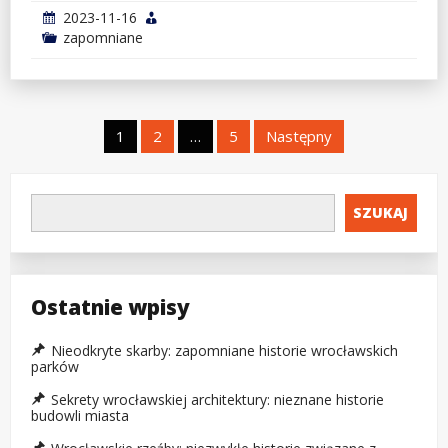
2023-11-16
zapomniane
Stronicowanie
1
2
…
5
Następny
wpisów
SZUKAJ
Ostatnie wpisy
Nieodkryte skarby: zapomniane historie wrocławskich
parków
Sekrety wrocławskiej architektury: nieznane historie
budowli miasta