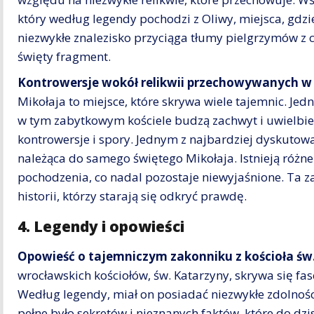
który według legendy pochodzi z Oliwy, miejsca, gdzi
niezwykłe znalezisko przyciąga tłumy pielgrzymów z 
święty fragment.
Kontrowersje wokół relikwii przechowywanych w 
Mikołaja to miejsce, które skrywa wiele tajemnic. Je
w tym zabytkowym kościele budzą zachwyt i uwielbien
kontrowersje i spory. Jednym z najbardziej dyskuto
należąca do samego świętego Mikołaja. Istnieją różne 
pochodzenia, co nadal pozostaje niewyjaśnione. Ta 
historii, którzy starają się odkryć prawdę.
4. Legendy i opowieści
Opowieść o tajemniczym zakonniku z kościoła św
wrocławskich kościołów, św. Katarzyny, skrywa się fa
Według legendy, miał on posiadać niezwykłe zdolności
pełne było sekretów i nieznanych faktów, które do dz