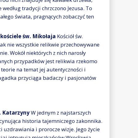
e według tradycji chrzczono Jezusa. To
całego świata, pragnących zobaczyć ten
kościele św. Mikołaja
Kościół św.
dnak nie wszystkie relikwie przechowywane
ie. Wokół niektórych z nich narosły
wanych przypadków jest relikwia rzekomo
teorie na temat jej autentyczności i
zagadka przyciąga badaczy i pasjonatów
. Katarzyny
W jednym z najstarszych
scynująca historia tajemniczego zakonnika.
 uzdrawiania i prorocze wizje. Jego życie
isiaj intrygują mieszkańców Wrocławia.