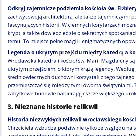
Odkryj tajemnicze podziemia kościoła św. Elżbiet
zachwyt swoją architekturą, ale także tajemniczymi p
fascynujących historii. W ciemnych korytarzach możn
krypt, a także dowiedzieć się o sekretnych spotkaniac
temu. To miejsce pełne magii i enigmatycznych opowi
Legenda o ukrytym przejściu między katedrą a k
Wrocławska katedra i kościół św. Marii Magdaleny są 
ukrytym przejściem, o którym krążą legendy. Według 
średniowiecznych duchowni korzystali z tego tajnego 
przemieszczać się między tymi dwoma świątyniami. Ta
zabytkowe budowle nabierają jeszcze większego uroku
3. Nieznane historie relikwii
Historia niezwykłych relikwii wrocławskiego kości
Chrzciciela wzbudza podziw nie tylko ze względu na s
względu na niezwykłe relikwie, które przechowuje. Wś